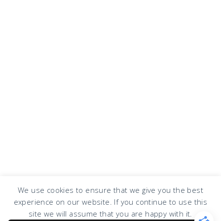
We use cookies to ensure that we give you the best
experience on our website. If you continue to use this
COPYRIGHT © 2026 · DESIGN BY
DESIGN CHICKY
·
LOG IN
site we will assume that you are happy with it.