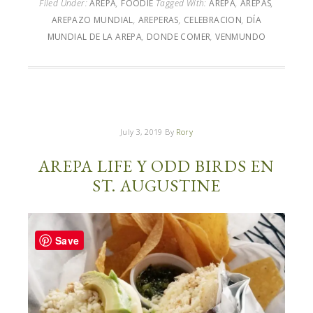
Filed Under:
AREPA
,
FOODIE
Tagged With:
AREPA
,
AREPAS
,
AREPAZO MUNDIAL
,
AREPERAS
,
CELEBRACION
,
DÍA
MUNDIAL DE LA AREPA
,
DONDE COMER
,
VENMUNDO
July 3, 2019
By
Rory
AREPA LIFE Y ODD BIRDS EN
ST. AUGUSTINE
Save