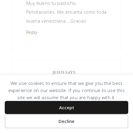
Muy bueno tu pasticho,
Felicitaciones. Me encanta como toda
buena venezolana….Gracias
Reply
JESUS
SAYS
September 20, 2013 at 4:03 pm
We use cookies to ensure that we give you the best
experience on our website. If you continue to use this
site we will assume that you are happy with it.
Accept
Solo le agregue un toquecito de
Decline
celery a la cebolla picada y me
agrado mucho y gracias por la receta.