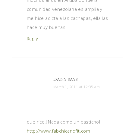
muchos años en Aruba donde la
comunidad venezolana es amplia y
me hice adicta a las cachapas, ella las
hace muy buenas.
Reply
DANY
SAYS
March 1, 2011 at 12:35 am
que rico!! Nada como un pasticho!
http://www.fabchicandfit.com