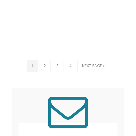
1
2
3
4
NEXT PAGE »