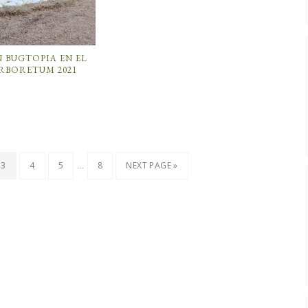
 BUGTOPIA EN EL
RBORETUM 2021
…
3
4
5
8
NEXT PAGE »