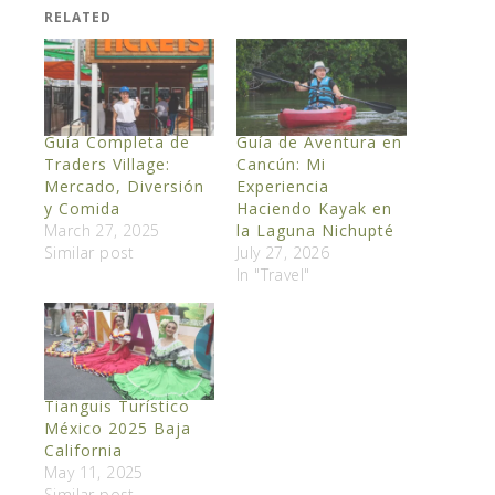
RELATED
Guía Completa de
Guía de Aventura en
Traders Village:
Cancún: Mi
Mercado, Diversión
Experiencia
y Comida
Haciendo Kayak en
March 27, 2025
la Laguna Nichupté
Similar post
July 27, 2026
In "Travel"
Tianguis Turístico
México 2025 Baja
California
May 11, 2025
Similar post