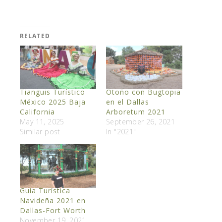
RELATED
Tianguis Turístico
Otoño con Bugtopia
México 2025 Baja
en el Dallas
California
Arboretum 2021
May 11, 2025
September 26, 2021
Similar post
In "2021"
Guía Turística
Navideña 2021 en
Dallas-Fort Worth
November 19, 2021