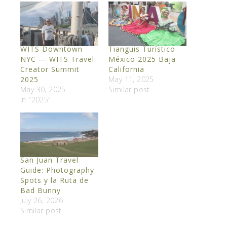
WITS Downtown
Tianguis Turístico
NYC — WITS Travel
México 2025 Baja
Creator Summit
California
2025
May 11, 2025
May 30, 2025
Similar post
In "2025"
San Juan Travel
Guide: Photography
Spots y la Ruta de
Bad Bunny
July 26, 2026
Similar post