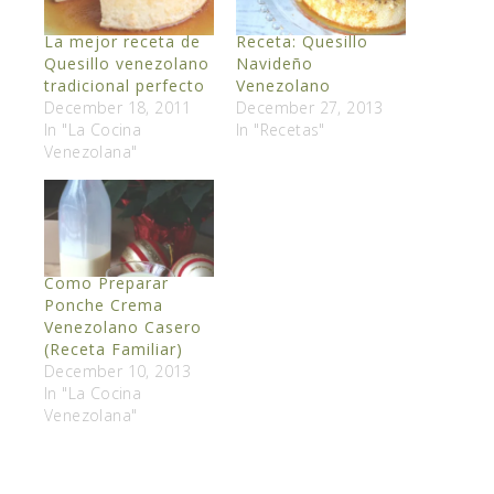
La mejor receta de
Receta: Quesillo
Quesillo venezolano
Navideño
tradicional perfecto
Venezolano
December 18, 2011
December 27, 2013
In "La Cocina
In "Recetas"
Venezolana"
Como Preparar
Ponche Crema
Venezolano Casero
(Receta Familiar)
December 10, 2013
In "La Cocina
Venezolana"