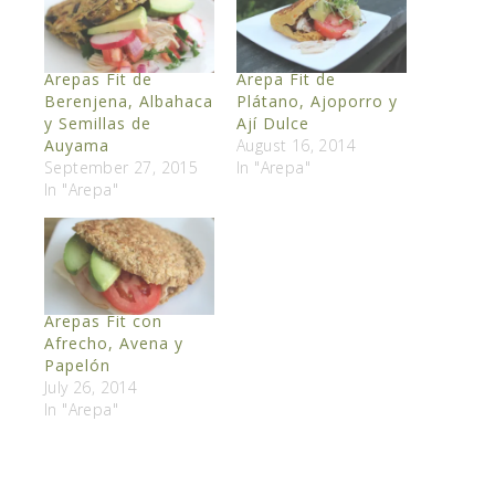
Arepas Fit de
Arepa Fit de
Berenjena, Albahaca
Plátano, Ajoporro y
y Semillas de
Ají Dulce
Auyama
August 16, 2014
September 27, 2015
In "Arepa"
In "Arepa"
Arepas Fit con
Afrecho, Avena y
Papelón
July 26, 2014
In "Arepa"