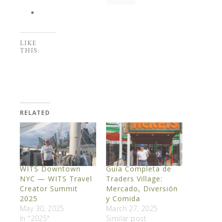
LIKE
THIS:
RELATED
WITS Downtown
Guía Completa de
NYC — WITS Travel
Traders Village:
Creator Summit
Mercado, Diversión
2025
y Comida
May 30, 2025
March 27, 2025
In "2025"
Similar post