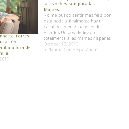
las Noches son para las
Mamás.
No me puedo sentir más feliz por
esta noticia, finalmente hay un
canal de TV en español en los
Estados Unidos dedicado
nnette Torres,
totalmente a las mamás hispanas
ducación
y a sus hijos en edad preescolar.
October 13, 2010
 Embajadora de
Para mi la televisión es un
In "Mamá Contemporánea"
ilia.
escape, me hace reir, llorar,
 2010
ponerme al día con lo…