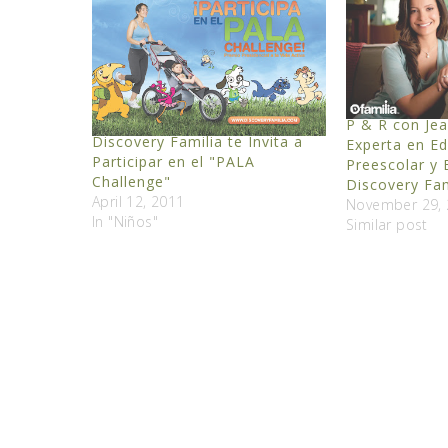
P & R con Jea
Discovery Familia te Invita a
Experta en E
Participar en el "PALA
Preescolar y
Challenge"
Discovery Fam
April 12, 2011
November 29,
In "Niños"
Similar post