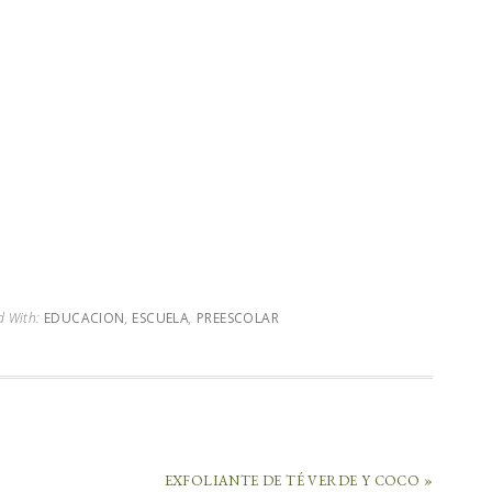
d With:
EDUCACION
,
ESCUELA
,
PREESCOLAR
EXFOLIANTE DE TÉ VERDE Y COCO »