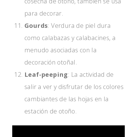
cosecha de otoño, tambien se usa
para decorar.
Gourds
: Verdura de piel dura
como calabazas y calabacines, a
menudo asociadas con la
decoración otoñal.
Leaf-peeping
: La actividad de
salir a ver y disfrutar de los colores
cambiantes de las hojas en la
estación de otoño.