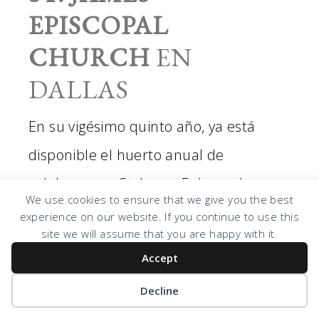
EPISCOPAL
CHURCH
EN
DALLAS
En su vigésimo quinto año, ya está
disponible el huerto anual de
calabazas en
St. James
Episcopal
We use cookies to ensure that we give you the best
Church
así que llévate a tu familia,
experience on our website. If you continue to use this
site we will assume that you are happy with it.
incluyendo a tu perro. Los ingresos van
Accept
destinados al financiamiento de
Decline
ministerios estudiantiles.