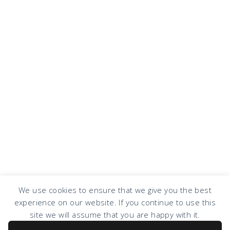
We use cookies to ensure that we give you the best
experience on our website. If you continue to use this
COPYRIGHT © 2026 · DESIGN BY
DESIGN CHICKY
·
LOG IN
site we will assume that you are happy with it.