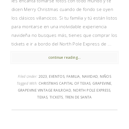
les encanta tomarse fotos con todo mundo y te
dicen Merry Christmas cuando de fondo se oyen
los clásicos villancicos. Si tu familia y tú están listos
para montarse en una inolvidable experiencia
navideña no busques más, tienes que comprar los
tickets e ir a bordo del North Pole Express de ...
continue reading...
Filed Under:
2023
,
EVENTOS
,
FAMILIA
,
NAVIDAD
,
NIÑOS
Tagged With:
CHRISTMAS CAPITAL OF TEXAS
,
GRAPEVINE
,
GRAPEVINE VINTAGE RAILROAD
,
NORTH POLE EXPRESS
,
TEXAS
,
TICKETS
,
TREN DE SANTA