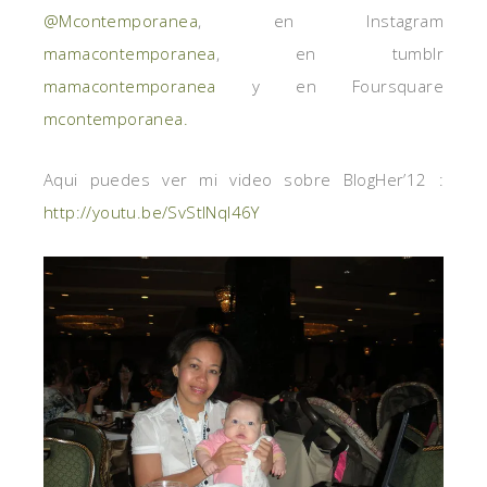
@Mcontemporanea
, en Instagram
mamacontemporanea
, en tumblr
mamacontemporanea
y en Foursquare
mcontemporanea.
Aqui puedes ver mi video sobre BlogHer’12 :
http://youtu.be/SvStlNql46Y