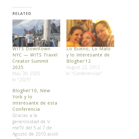
RELATED
WITS Downtown
Lo Bueno, Lo Malo
NYC — WITS Travel
y lo Interesante de
Creator Summit
Blogher’12
2025
August 22, 2012
May 30, 2025
In "Conferencias"
In "2025"
Blogher’10, New
York y lo
Interesante de esta
Conferencia
Gracias a la
generosidad de V-
meTV del 5 al 7 de
Agosto de 2010 asistí