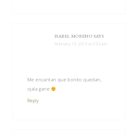
ISABEL MORENO
SAYS
February 13, 2013 at 3:02 am
Me encantan que bonito quedan,
ojala gane
Reply