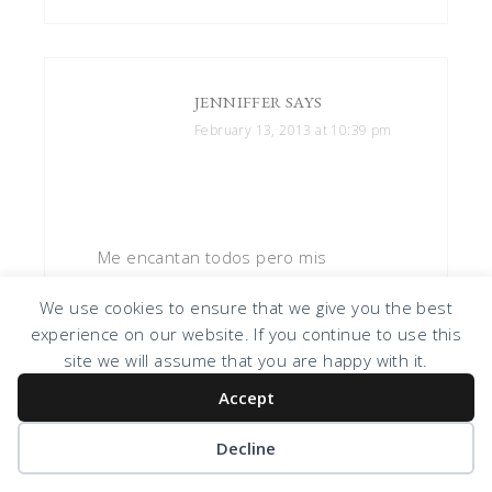
JENNIFFER
SAYS
February 13, 2013 at 10:39 pm
Me encantan todos pero mis
favoritosson coral Silk, Reliable red &
We use cookies to ensure that we give you the best
pin-finity
experience on our website. If you continue to use this
site we will assume that you are happy with it.
Reply
Accept
Decline