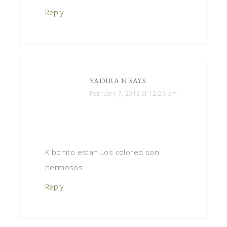
Reply
YADIRA N
SAYS
February 7, 2013 at 12:26 pm
K bonito estan Los colored son
hermosos
Reply