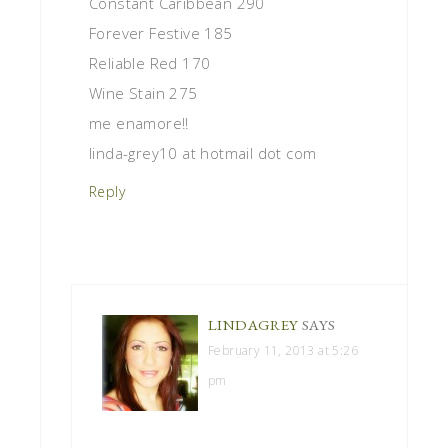
Constant Caribbean 290
Forever Festive 185
Reliable Red 170
Wine Stain 275
me enamore!!
linda-grey10 at hotmail dot com
Reply
LINDAGREY
SAYS
February 11, 2013 at 5:26
pm