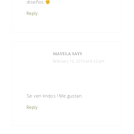
diseños
Reply
MAYELA
SAYS
February 13, 2013 at 8:32 pm
Se ven lindos ! Me gustan
Reply