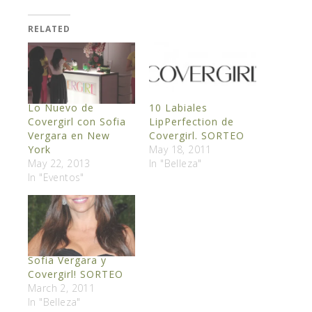
RELATED
Lo Nuevo de
10 Labiales
Covergirl con Sofia
LipPerfection de
Vergara en New
Covergirl. SORTEO
York
May 18, 2011
May 22, 2013
In "Belleza"
In "Eventos"
Sofia Vergara y
Covergirl! SORTEO
March 2, 2011
In "Belleza"