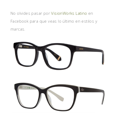
No olvides pasar por
VisionWorks Latino
en
Facebook para que veas lo último en estilos y
marcas.