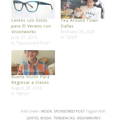
Lentes con Estilo
Tea Around Town
para El Verano con
Dallas
Visionworks
February 26, 2025
June 27, 2016
In "2025"
In "Sponsored Post"
Buena Visión Para
Regresar a Clases
August 28, 2016
In "Niños"
Filed Under:
MODA
,
SPONSORED POST
Tagged With:
LENTES
,
MODA
,
TENDENCIAS
,
VISIONWORKS