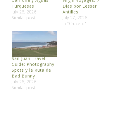
Garífuna y Aguas
Virgin Voyages: 7
Turquesas
Días por Lesser
July 26, 2026
Antilles
Similar post
July 27, 2026
In "Crucero"
San Juan Travel
Guide: Photography
Spots y la Ruta de
Bad Bunny
July 26, 2026
Similar post