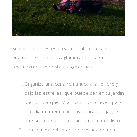
Si lo que quieres es crear una atmósfera que
enamora evitando las aglomeraciones en
restaurantes, lee estas sugerencias:
Organiza una cena romántica al aire libre y
bajo las estrellas, que puede ser en tu jardín
o en un parque. Muchos sitios ofrecen para
ese día un menú exclusivo para parejas, así
que si no deseas cocinar compra todo listo.
Una comida bellamente decorada en una