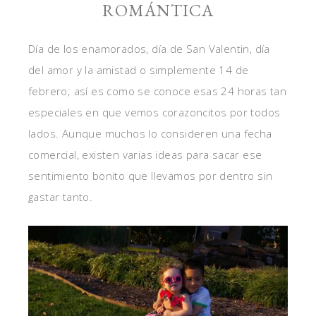
ROMÁNTICA
Día de los enamorados, día de San Valentin, día
del amor y la amistad o simplemente 14 de
febrero; así es como se conoce esas 24 horas tan
especiales en que vemos corazoncitos por todos
lados. Aunque muchos lo consideren una fecha
comercial, existen varias ideas para sacar ese
sentimiento bonito que llevamos por dentro sin
gastar tanto.