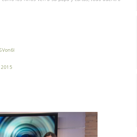
dSVon6l
, 2015