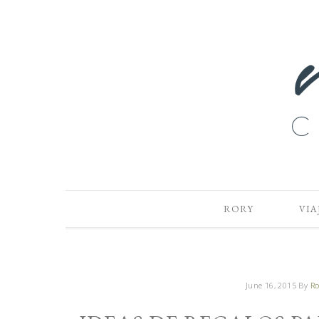
RORY
VIA
June 16, 2015
By
Ro