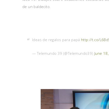
de un baldecito.
Ideas de regalos para papá
http://t.co/L6B
— Telemundo 39 (@Telemundo39)
June 18