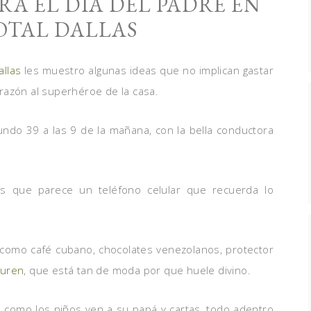
RA EL DÍA DEL PADRE EN
OTAL DALLAS
allas
les muestro algunas ideas que no implican gastar
razón al superhéroe de la casa.
undo 39 a las 9 de la mañana, con la bella conductora
os que parece un teléfono celular que recuerda lo
 como café cubano, chocolates venezolanos, protector
auren
, que está tan de moda por que huele divino.
e como los niños ven a su papá y cartas, todo adentro