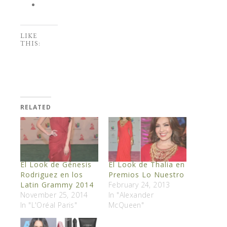
LIKE
THIS:
RELATED
El Look de Génesis
El Look de Thalia en
Rodriguez en los
Premios Lo Nuestro
Latin Grammy 2014
February 24, 2013
November 25, 2014
In "Alexander
In "L'Oréal Paris"
McQueen"