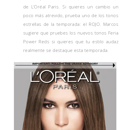
de L’Oréal Paris. Si quieres un cambio un
poco más atrevido, prueba uno de los tonos
estrellas de la temporada: el ROJO. Marcos
sugiere que pruebes los nuevos tonos Feria
Power Reds si quieres que tu estilo audaz
realmente se destaque esta temporada.