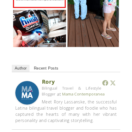
Author
Recent Posts
Rory
Bilingual Travel & Lifestyle
at
Blogger
Mama Contemporanea
Meet Rory Lassanske, the successful
Latina bilingual travel blogger and foodie who has
captured the hearts of many with her vibrant
personality and captivating storytelling.