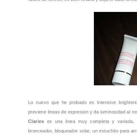
Lo nuevo que h
e probado es Intensive brighte
previene lineas de expresion y da luminosidad al ro
Clarins
es una linea muy completa y variada, t
bronceador, bloqueador solar, un estuchito para arr