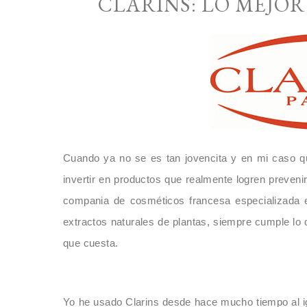
CLARINS: LO MEJOR
Cuando ya no se es tan jovencita y en mi caso qu
invertir en productos que realmente logren preveni
compania de cosm
é
ticos francesa especializada
extractos natura
les de
plantas, sie
mpre cumple lo
que cuesta.
Yo he usado Cla
rins desde hace mucho tiempo al i