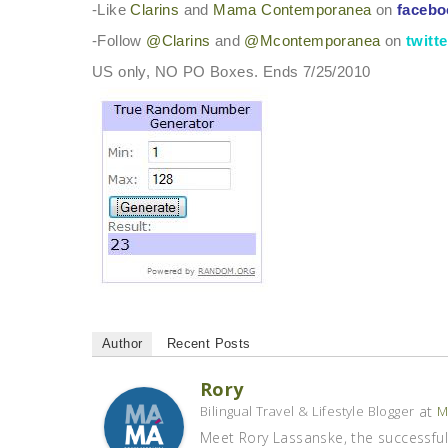
-Like
Clarins
and
Mama Contemporanea
on
facebo
-Follow
@Clarins
and
@Mcontemporanea
on
twitte
US only, NO PO Boxes. Ends 7/25/2010
Author
Recent Posts
Rory
at
Bilingual Travel & Lifestyle Blogger
M
Meet Rory Lassanske, the successful 