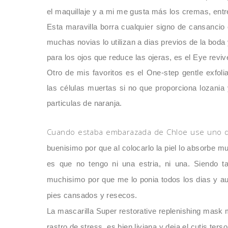
el maquillaje y a mi me gusta más los cremas, entr
Esta maravilla borra cualquier signo de cansancio 
muchas novias lo utilizan a dias previos de la boda
para los
ojos que reduce las ojeras, es el Eye reviv
Otro de mis favoritos es el One-step gentle exfolia
las c
é
lulas muertas si no que proporciona lozania
parti
culas de naranja.
Cuando estaba embarazada de Chloe use uno de
buenisimo por que al colocarlo la piel lo absorbe mu
es que no tengo ni una estria, ni una. Siendo 
muchisimo por que me lo ponia todos los dias y a
pies cansados y resecos.
La mascarilla Super restorative replenishing mask m
rastro de
stress, es bien liviana y deja el cut
is terso