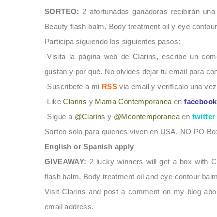
SORTEO:
2 afortunadas ganadoras recibir
á
n una
Beauty flash balm, Body treatment oil y eye contou
Participa siguiendo los siguientes pasos:
-Visita la p
á
gina web de Clarins, escribe un com
gustan
y
por qu
é
.
No olvides dejar tu email para con
-Suscribete a mi
RSS
via email y verifícalo una vez
-Like
Clarins
y
Mama Contemporanea
en
facebook
-Sigue a
@Clarins
y
@Mcontemporanea
en
twitter
Sorteo solo para quienes viven en USA, NO PO Boxe
English or Spanish apply
GIVEAWAY:
2 lucky winners will get a box with Cl
flash
balm, Body treatment oil and eye contour balm
Visit
Clarins
and post a comment on my blog about
email address.