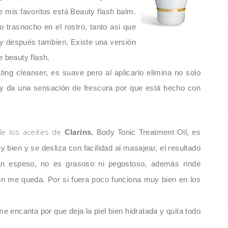
e mis favoritos está Beauty flash balm.
o trasnocho en el rostro, tanto asi que
 y despu
é
s tambien. Existe una versi
ó
n
e beauty flash.
ting cleanser, es suave pero al aplicarlo e
limina no solo
 y da una sensaci
ó
n de frescura por que está hecho con
 los aceites de
Clarins
, Body Tonic Treatment Oil, es
y bien y se desliza con facilidad al masajear, el resultado
tan espeso, no es grasoso ni pegostoso, además rinde
un me queda. Por si fuera poco funciona muy bien en los
e encanta por que deja la piel bien hidrata
da y quita todo
.