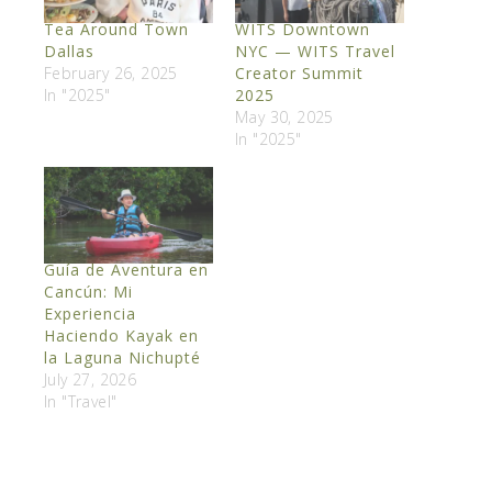
Tea Around Town
WITS Downtown
Dallas
NYC — WITS Travel
February 26, 2025
Creator Summit
In "2025"
2025
May 30, 2025
In "2025"
Guía de Aventura en
Cancún: Mi
Experiencia
Haciendo Kayak en
la Laguna Nichupté
July 27, 2026
In "Travel"