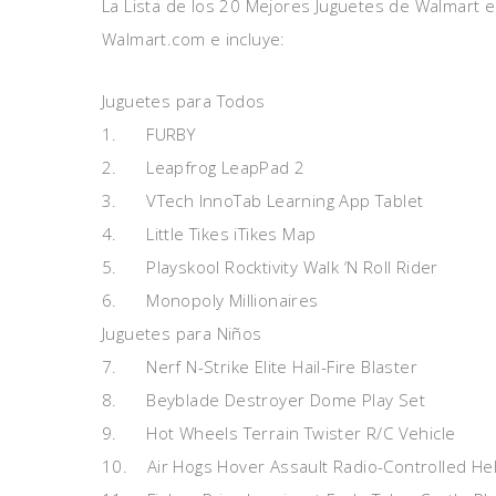
La Lista de los 20 Mejores Juguetes de Walmart e
Walmart.com e incluye:
Juguetes para Todos
1. FURBY
2. Leapfrog LeapPad 2
3. VTech InnoTab Learning App Tablet
4. Little Tikes iTikes Map
5. Playskool Rocktivity Walk ‘N Roll Rider
6. Monopoly Millionaires
Juguetes para Niños
7. Nerf N-Strike Elite Hail-Fire Blaster
8. Beyblade Destroyer Dome Play Set
9. Hot Wheels Terrain Twister R/C Vehicle
10. Air Hogs Hover Assault Radio-Controlled Hel