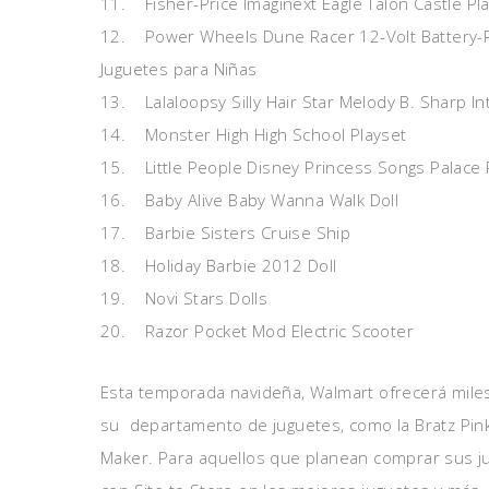
11. Fisher-Price Imaginext Eagle Talon Castle Pl
12. Power Wheels Dune Racer 12-Volt Battery-
Juguetes para Niñas
13. Lalaloopsy Silly Hair Star Melody B. Sharp Int
14. Monster High High School Playset
15. Little People Disney Princess Songs Palace 
16. Baby Alive Baby Wanna Walk Doll
17. Barbie Sisters Cruise Ship
18. Holiday Barbie 2012 Doll
19. Novi Stars Dolls
20. Razor Pocket Mod Electric Scooter
Esta temporada navideña, Walmart ofrecerá miles
su departamento de juguetes, como la Bratz Pink 
Maker. Para aquellos que planean comprar sus ju