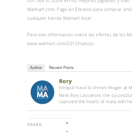
con Site to Store en los mejores juguetes y más.
Walmart.com, Pago en Efectivo para comprar artí
cualquier tienda Walmart local.
Para más información sobre las ofertas de los Me
www.walmart.com/2012toptoys.
Author
Recent Posts
Rory
at
Bilingual Travel & Lifestyle Blogger
M
Meet Rory Lassanske, the successful 
captured the hearts of many with her 
SHARE: