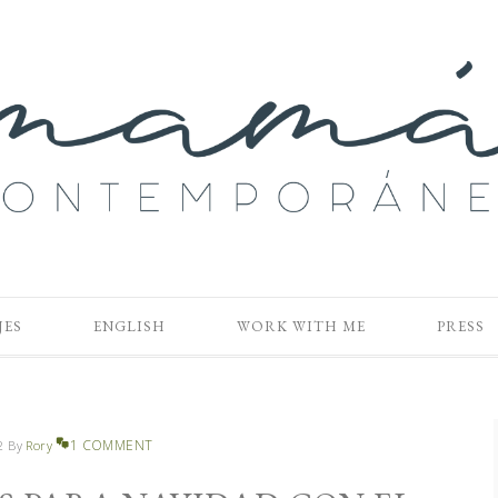
JES
ENGLISH
WORK WITH ME
PRESS
1 COMMENT
2
By
Rory