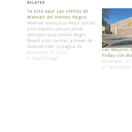
RELATED
Ya está aquí! Las ofertas de
Walmart del Viernes Negro!
Walmart anuncia su mejor surtido
y los mejores precios jamás
ofrecidos para Viernes Negro.
Reveló a los clientes, a través de
Walmart.com, su página de
Las Mejores O
Facebook y su aplicación móvil, el
November 21, 2012
Friday con W
circular de Viernes Negro del
In "black friday"
November 22,
minorista mostrando cientos de
In "Sponsored 
artículos electrónicos de marca,
juguetes, ropa, artículos
deportivos y artículos…