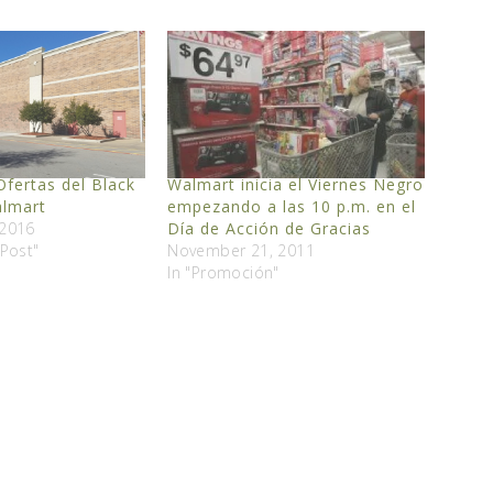
fertas del Black
Walmart inicia el Viernes Negro
almart
empezando a las 10 p.m. en el
 2016
Día de Acción de Gracias
Post"
November 21, 2011
In "Promoción"