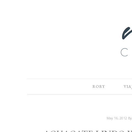
RORY
VIA
May 16, 2012
B