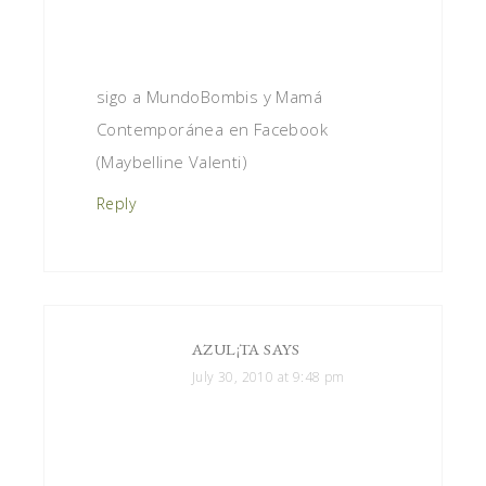
sigo a MundoBombis y Mamá
Contemporánea en Facebook
(Maybelline Valenti)
Reply
AZUL¡TA
SAYS
July 30, 2010 at 9:48 pm