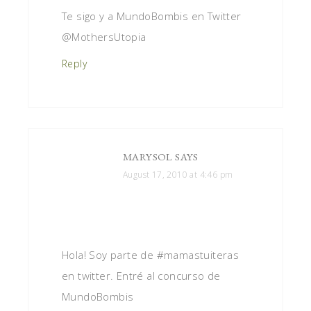
Te sigo y a MundoBombis en Twitter
@MothersUtopia
Reply
MARYSOL
SAYS
August 17, 2010 at 4:46 pm
Hola! Soy parte de #mamastuiteras
en twitter. Entré al concurso de
MundoBombis