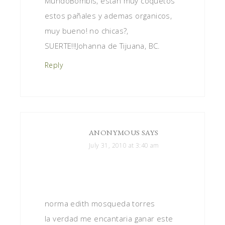
MundoBombis, estan muy coquetos
estos pañales y ademas organicos,
muy bueno! no chicas?,
SUERTE!!!Johanna de Tijuana, BC.
Reply
ANONYMOUS
SAYS
July 31, 2010 at 3:40 am
norma edith mosqueda torres
la verdad me encantaria ganar este