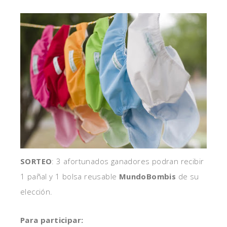
SORTEO
: 3 afortunados ganadores podran recibir
1 pañal y 1 bolsa reusable
MundoBombis
de su
elección.
Para participar: