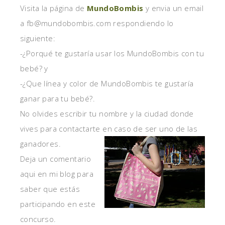
Visita la página de
MundoBombis
y envia un email
a fb@mundobombis.com respondiendo lo
siguiente:
-¿Porqué te gustaría usar los MundoBombis con tu
bebé? y
-¿Que línea y color de MundoBombis te gustaría
ganar para tu bebé?.
No olvides escribir tu nombre y la ciudad donde
vives para contactarte en caso de ser uno de las
ganadores.
Deja un comentario
aqui en mi blog para
saber que estás
participando en este
concurso.