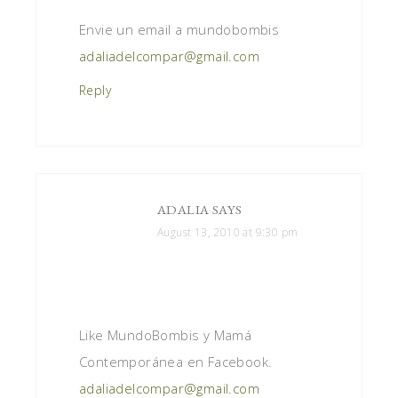
Envie un email a mundobombis
adaliadelcompar@gmail.com
Reply
ADALIA
SAYS
August 13, 2010 at 9:30 pm
Like MundoBombis y Mamá
Contemporánea en Facebook.
adaliadelcompar@gmail.com