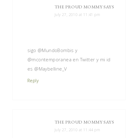
THE PROUD MOMMY
SAYS
July 27, 2010 at 11:41 pm
sigo @MundoBombis y
@mcontemporanea en Twitter y mi id
es @Maybelline_V
Reply
THE PROUD MOMMY
SAYS
July 27, 2010 at 11:44 pm