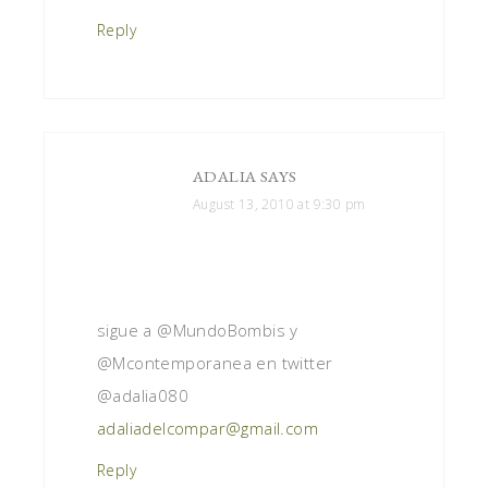
Reply
ADALIA
SAYS
August 13, 2010 at 9:30 pm
sigue a @MundoBombis y
@Mcontemporanea en twitter
@adalia080
adaliadelcompar@gmail.com
Reply