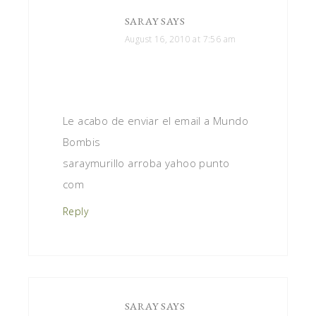
SARAY
SAYS
August 16, 2010 at 7:56 am
Le acabo de enviar el email a Mundo
Bombis
saraymurillo arroba yahoo punto
com
Reply
SARAY
SAYS