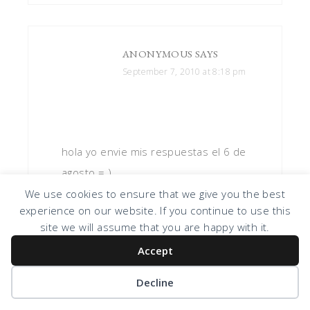
ANONYMOUS
SAYS
September 7, 2010 at 8:18 pm
hola yo envie mis respuestas el 6 de
agosto = )
Saludos , Marina Navarro
We use cookies to ensure that we give you the best
experience on our website. If you continue to use this
Reply
site we will assume that you are happy with it.
Accept
Decline