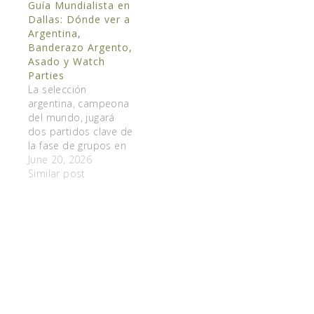
Guía Mundialista en
Dallas: Dónde ver a
Argentina,
Banderazo Argento,
Asado y Watch
Parties
La selección
argentina, campeona
del mundo, jugará
dos partidos clave de
la fase de grupos en
el norte de Texas y
June 20, 2026
Dallas está preparada
Similar post
para una invasión de
más de 100,000
hinchas. El Dallas
Stadium se encuentra
en Arlington, a solo 30
minutos de Dallas y a
25 minutos del…