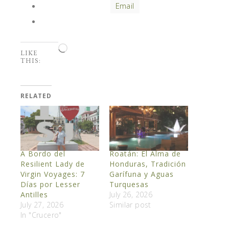
Email
Loading…
LIKE
THIS:
RELATED
A Bordo del
Roatán: El Alma de
Resilient Lady de
Honduras, Tradición
Virgin Voyages: 7
Garífuna y Aguas
Días por Lesser
Turquesas
Antilles
July 26, 2026
July 27, 2026
Similar post
In "Crucero"