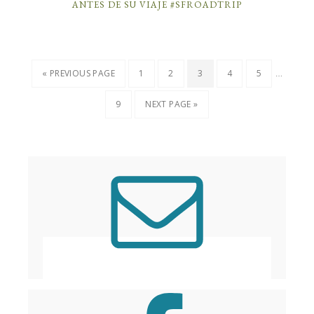
ANTES DE SU VIAJE #SFROADTRIP
…
« PREVIOUS PAGE
1
2
3
4
5
9
NEXT PAGE »