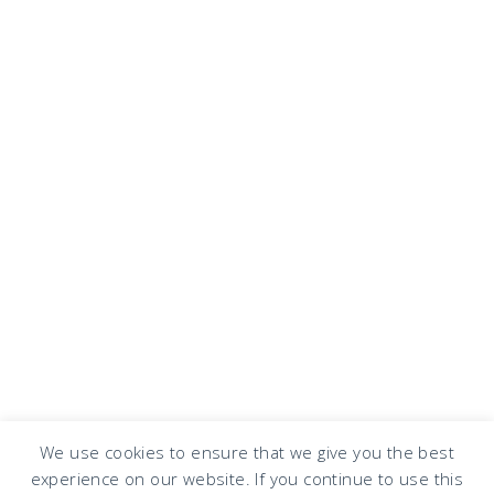
We use cookies to ensure that we give you the best
experience on our website. If you continue to use this
COPYRIGHT © 2026 · DESIGN BY
DESIGN CHICKY
·
LOG IN