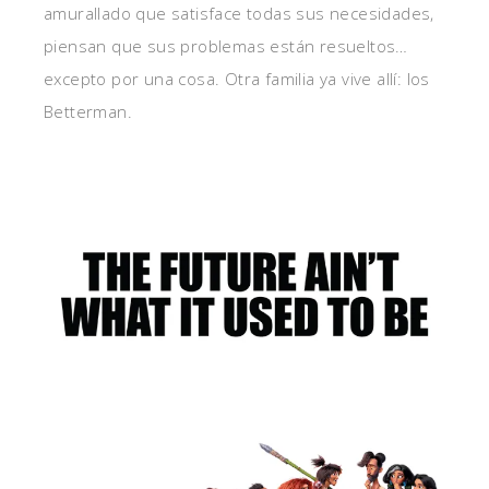
amurallado que satisface todas sus necesidades,
piensan que sus problemas están resueltos…
excepto por una cosa. Otra familia ya vive allí: los
Betterman.