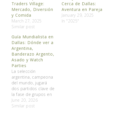
Traders Village:
Cerca de Dallas:
Mercado, Diversión
Aventura en Pareja
y Comida
January 29, 2025
March 27, 2025
In "2025"
Similar post
Guía Mundialista en
Dallas: Dónde ver a
Argentina,
Banderazo Argento,
Asado y Watch
Parties
La selección
argentina, campeona
del mundo, jugará
dos partidos clave de
la fase de grupos en
el norte de Texas y
June 20, 2026
Dallas está preparada
Similar post
para una invasión de
más de 100,000
hinchas. El Dallas
Stadium se encuentra