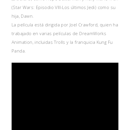
(Star Wars: Episodio VIII-Los últimos Jedi) como su
hija, Dawn.
La película está dirigida por Joel Crawford, quien ha
trabajado en varias películas de DreamWorks
Animation, incluidas Trolls y la franquicia Kung Fu
Panda.