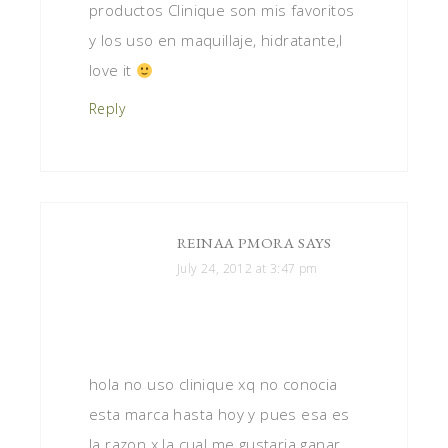
productos Clinique son mis favoritos
y los uso en maquillaje, hidratante,I
love it
Reply
REINAA PMORA
SAYS
July 24, 2012 at 3:47 pm
hola no uso clinique xq no conocia
esta marca hasta hoy y pues esa es
la razon x la cual me gustaria ganar