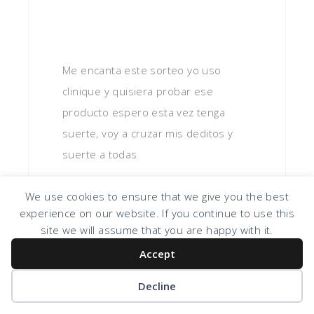
Me encanta este sorteo yo uso
clinique y quisiera probar ese
producto espero esta vez tenga
suerte, voy a cruzar mis deditos y
suerte a todas
Reply
We use cookies to ensure that we give you the best
experience on our website. If you continue to use this
site we will assume that you are happy with it.
Accept
YUMNA PATRICIA
SAYS
Decline
July 26, 2012 at 10:49 am