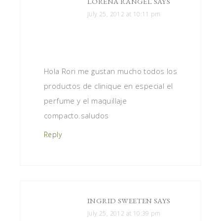
LORENA RANGEL
SAYS
July 25, 2012 at 10:11 pm
Hola Rori me gustan mucho todos los
productos de clinique en especial el
perfume y el maquillaje
compacto.saludos
Reply
INGRID SWEETEN
SAYS
July 25, 2012 at 10:39 pm