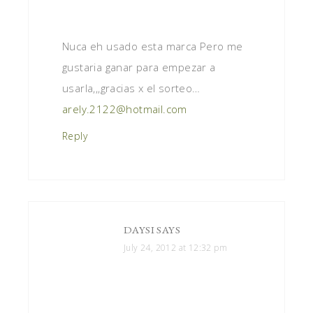
Nuca eh usado esta marca Pero me
gustaria ganar para empezar a
usarla,,,gracias x el sorteo…
arely.2122@hotmail.com
Reply
DAYSI
SAYS
July 24, 2012 at 12:32 pm