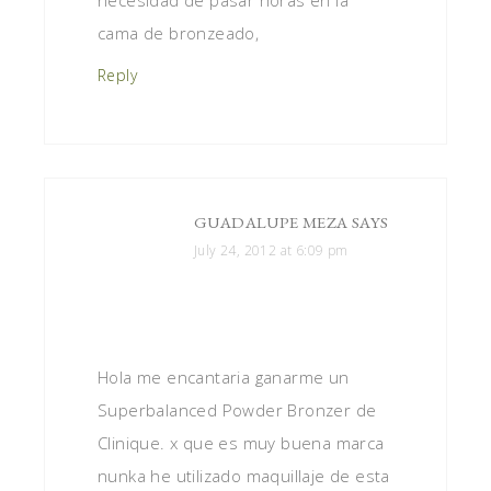
necesidad de pasar horas en la
cama de bronzeado,
Reply
GUADALUPE MEZA
SAYS
July 24, 2012 at 6:09 pm
Hola me encantaria ganarme un
Superbalanced Powder Bronzer de
Clinique. x que es muy buena marca
nunka he utilizado maquillaje de esta