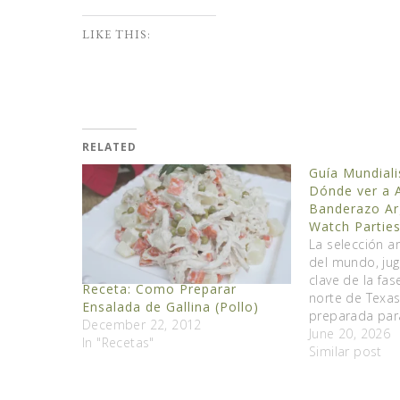
LIKE THIS:
RELATED
Guía Mundiali
Dónde ver a A
Banderazo Ar
Watch Partie
La selección a
del mundo, jug
clave de la fas
Receta: Como Preparar
norte de Texas
Ensalada de Gallina (Pollo)
preparada par
December 22, 2012
más de 100,000
June 20, 2026
In "Recetas"
Stadium se en
Similar post
Arlington, a s
Dallas y a 25 