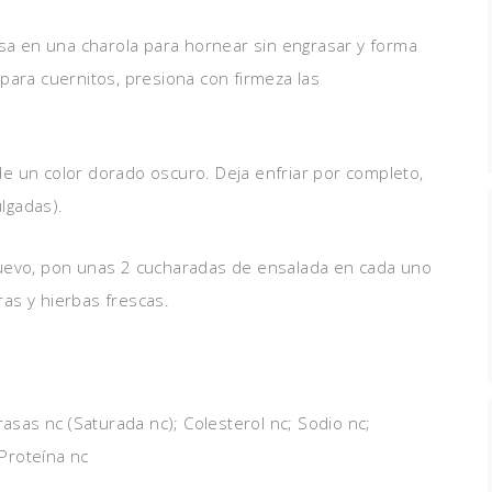
asa en una charola para hornear sin engrasar y forma
para cuernitos, presiona con firmeza las
e un color dorado oscuro. Deja enfriar por completo,
lgadas).
huevo, pon unas 2 cucharadas de ensalada en cada uno
as y hierbas frescas.
rasas nc (Saturada nc); Colesterol nc; Sodio nc;
 Proteína nc