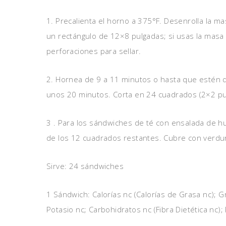
1. Precalienta el horno a 375°F. Desenrolla la m
un rectángulo de 12×8 pulgadas; si usas la masa 
perforaciones para sellar.
2. Hornea de 9 a 11 minutos o hasta que estén d
unos 20 minutos. Corta en 24 cuadrados (2×2 pu
3 . Para los sándwiches de té con ensalada de 
de los 12 cuadrados restantes. Cubre con verdur
Sirve: 24 sándwiches
1 Sándwich: Calorías nc (Calorías de Grasa nc); G
Potasio nc; Carbohidratos nc (Fibra Dietética nc);