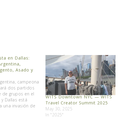
sta en Dallas:
rgentina,
gento, Asado y
s
rgentina, campeona
ará dos partidos
e de grupos en el
WITS Downtown NYC — WITS
 y Dallas está
Travel Creator Summit 2025
a una invasión de
May 30, 2025
 hinchas. El Dallas
In "2025"
cuentra en
olo 30 minutos de
minutos del…