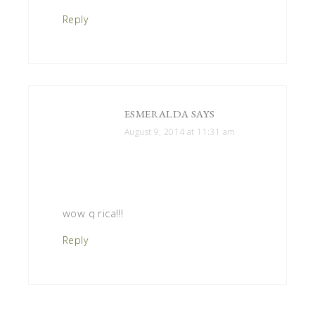
Reply
ESMERALDA
SAYS
August 9, 2014 at 11:31 am
wow q rica!!!
Reply