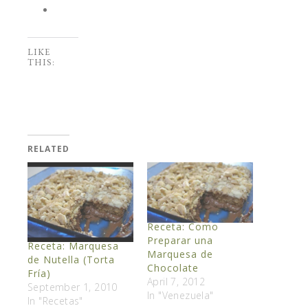
LIKE
THIS:
RELATED
Receta: Como
Preparar una
Receta: Marquesa
Marquesa de
de Nutella (Torta
Chocolate
Fría)
April 7, 2012
September 1, 2010
In "Venezuela"
In "Recetas"