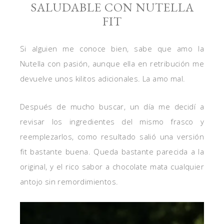
SALUDABLE CON NUTELLA
FIT
Si alguien me conoce bien, sabe que amo la
Nutella con pasión, aunque ella en retribución me
devuelve unos kilitos adicionales. La amo mal.
Después de mucho buscar, un día me decidí a
revisar los ingredientes del mismo frasco y
reemplezarlos, como resultado salió una versión
fit bastante buena. Queda bastante parecida a la
original, y el rico sabor a chocolate mata cualquier
antojo sin remordimientos.