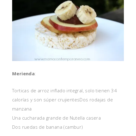
Merienda
:
Torticas de arroz inflado integral, solo tienen 34
calorías y son súper crujientes
Dos rodajas de
manzana
Una cucharada grande de Nutella casera
Dos ruedas de banana (cambur)