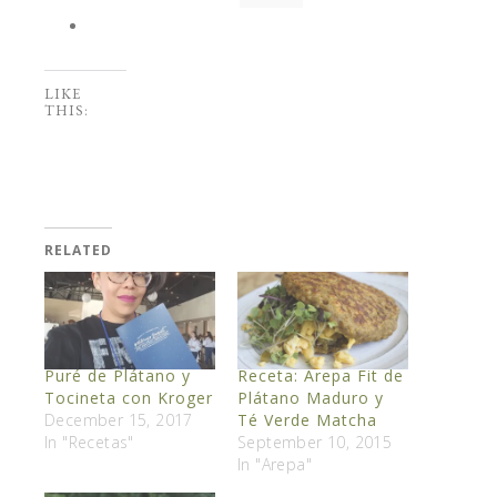
LIKE
THIS:
RELATED
Puré de Plátano y
Receta: Arepa Fit de
Tocineta con Kroger
Plátano Maduro y
December 15, 2017
Té Verde Matcha
In "Recetas"
September 10, 2015
In "Arepa"