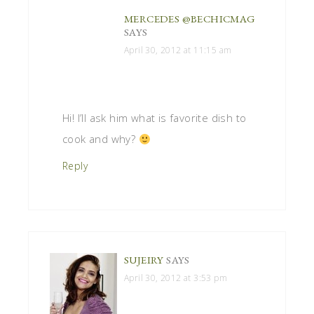
MERCEDES @BECHICMAG
SAYS
April 30, 2012 at 11:15 am
Hi! I’ll ask him what is favorite dish to
cook and why?
Reply
SUJEIRY
SAYS
April 30, 2012 at 3:53 pm