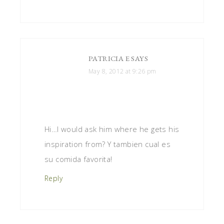
PATRICIA E
SAYS
May 8, 2012 at 9:26 pm
Hi…I would ask him where he gets his
inspiration from? Y tambien cual es
su comida favorita!
Reply