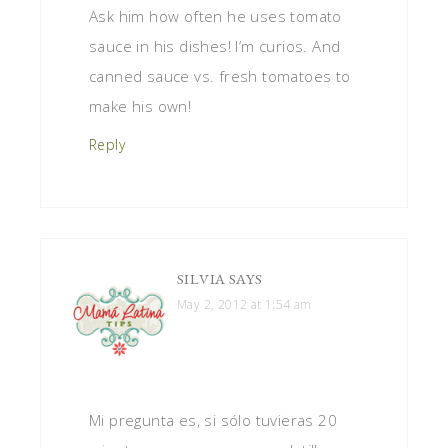
Ask him how often he uses tomato
sauce in his dishes! I’m curios. And
canned sauce vs. fresh tomatoes to
make his own!
Reply
SILVIA
SAYS
May 2, 2012 at 1:54 am
Mi pregunta es, si sólo tuvieras 20