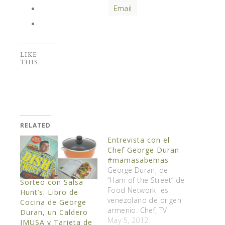
Email
LIKE
THIS:
RELATED
Entrevista con el
Chef George Duran
#mamasabemas
George Duran, de
“Ham of the Street” de
Sorteo con Salsa
Food Network es
Hunt’s: Libro de
venezolano de origen
Cocina de George
armenio. Chef, TV
Duran, un Caldero
personality, tiene su
May 5, 2012
IMUSA y Tarjeta de