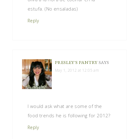
estufa. (No ensaladas)
Reply
PRESLEY'S PANTRY
SAYS
May 1, 2012 at 12:05 am
I would ask what are some of the
food trends he is following for 2012?
Reply