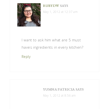
RUBYDW
SAYS
May 1, 2012 at 12:37 am
I want to ask him what are 5 must
haves ingredients in every kitchen?
Reply
YUMNA PATRICIA
SAYS
May 1, 2012 at 8:56 am