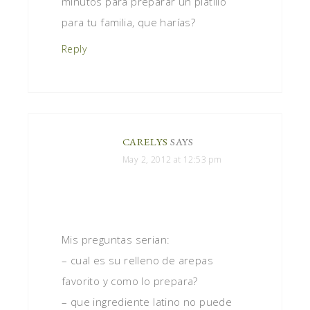
minutos para preparar un platillo
para tu familia, que harías?
Reply
CARELYS
SAYS
May 2, 2012 at 12:53 pm
Mis preguntas serian:
– cual es su relleno de arepas
favorito y como lo prepara?
– que ingrediente latino no puede