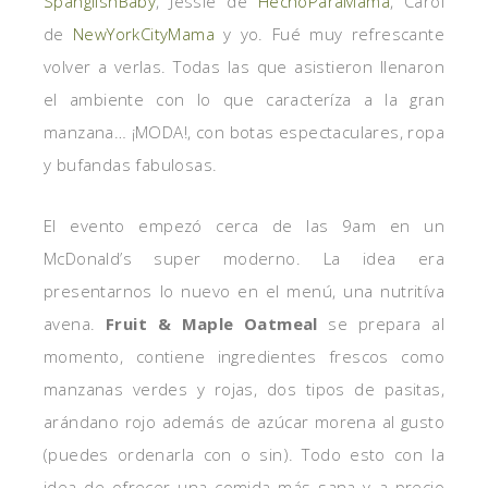
SpanglishBaby
, Jessie de
HechoParaMama
, Carol
de
NewYorkCityMama
y yo. Fué muy refrescante
volver a verlas. Todas las que asistieron llenaron
el ambiente con lo que caracteríza a la gran
manzana…
¡
MODA!, con botas espectaculares, ropa
y bufandas fabulosas.
El evento empezó cerca de las 9am en un
McDonald’s super moderno. La idea era
presentarnos lo nuevo en el menú, una nutritíva
avena.
Fruit & Maple Oatmeal
se prepara al
momento, contiene ingredientes frescos como
manzanas verdes y rojas, dos tipos de pasitas,
arándano rojo además de azúcar morena al gusto
(puedes ordenarla con o sin). Todo esto con la
idea de ofrecer una comida más sana y a precio