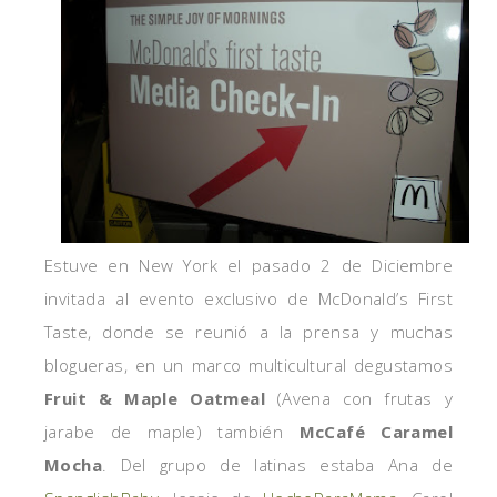
Estuve en New York el pasado 2 de Diciembre
invitada al evento exclusivo de McDonald’s First
Taste, donde se reunió a la prensa y muchas
blogueras, en un marco multicultural degustamos
Fruit & Maple Oatmeal
(Avena con frutas y
jarabe de maple) también
McCafé Caramel
Mocha
. Del grupo de latinas estaba Ana de