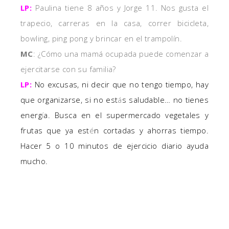
LP:
Paulina tiene 8 años y Jorge 11. Nos gusta el
trapecio, carreras en la casa, correr bicicleta,
bowling, ping pong y brincar en el trampolín.
MC
: ¿Cómo una mamá ocupada puede comenzar a
ejercitarse con su familia?
LP:
N
o e
xcusas
, ni decir que no tengo tiempo, hay
que organizarse, si no est
á
s saludable… no tienes
energ
í
a. Busca en el supermercado vegetales y
frutas que ya est
é
n cortadas y ahorras tiempo.
Hacer 5 o 10 minutos de ejercicio diario ayuda
mucho.