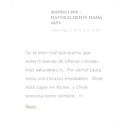
MAYBELLINE ~
NATURALMENTE MAMÁ
SAYS
December 5, 2010 at 5:24 pm
Se ve bien rica! que bueno que
esten tratando de ofrecer comidas
mas salusables =).. Por cierto! Laura
tiene unos brazos envidiables.. Wow!
está súper en forma.. y Chloé
preciosa como siempre.. =)
Reply