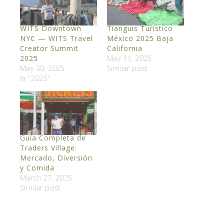
WITS Downtown
Tianguis Turístico
NYC — WITS Travel
México 2025 Baja
Creator Summit
California
2025
May 11, 2025
May 30, 2025
Similar post
In "2025"
Guía Completa de
Traders Village:
Mercado, Diversión
y Comida
March 27, 2025
Similar post