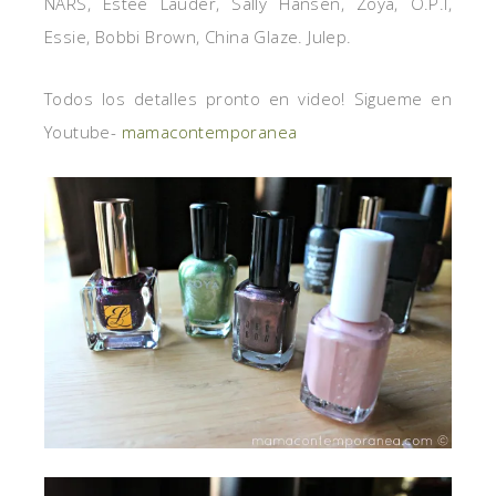
NARS, Estee Lauder, Sally Hansen, Zoya, O.P.I,
Essie, Bobbi Brown, China Glaze. Julep.
Todos los detalles pronto en video! Sigueme en
Youtube-
mamacontemporanea