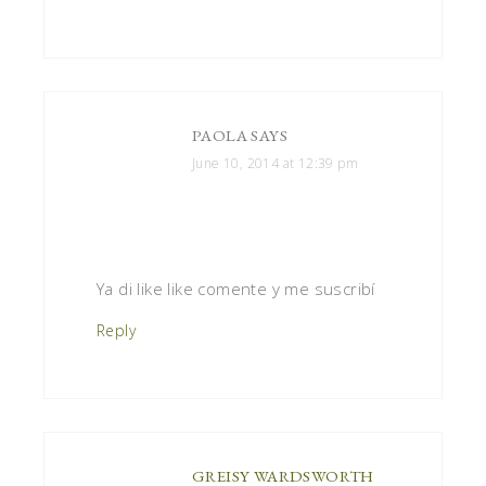
PAOLA
SAYS
June 10, 2014 at 12:39 pm
Ya di like like comente y me suscribí
Reply
GREISY WARDSWORTH