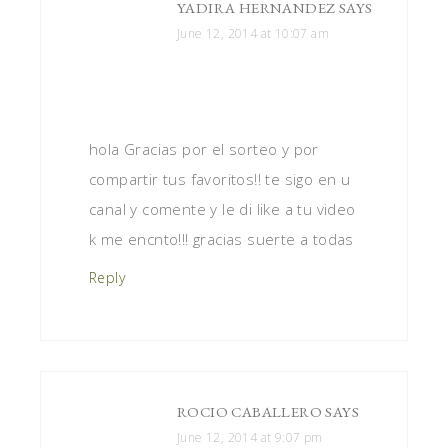
YADIRA HERNANDEZ
SAYS
June 12, 2014 at 10:07 am
hola Gracias por el sorteo y por
compartir tus favoritos!! te sigo en u
canal y comente y le di like a tu video
k me encnto!!! gracias suerte a todas
Reply
ROCIO CABALLERO
SAYS
June 12, 2014 at 9:07 pm