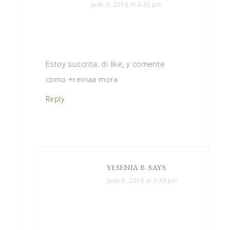
June 9, 2014 at 4:20 pm
Estoy suscrita, di like, y comente
como +reinaa mora
Reply
YESENIA B.
SAYS
June 9, 2014 at 4:33 pm