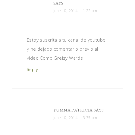
SAYS
June 10, 2014 at 1:22 pm
Estoy suscrita a tu canal de youtube
y he dejado comentario previo al
video Como Greisy Wards
Reply
YUMNA PATRICIA
SAYS
June 10, 2014 at 3:35 pm