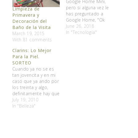
Google Home Mini,
pero si alguna vez le
Limpieza de
has preguntado a
Primavera y
Google Home, "Ok
Decoración del
Google, ¿hablas en
June 26, 2018
Baño de la Visita
español?" y no
In "Tecnología"
March 19, 2015
obtuviste
With 81 comments
exactamente la
Clarins: Lo Mejor
respuesta que
Para la Piel.
querías, tengo buenas
SORTEO
noticias para ti. A
Cuando ya no se es
partir de hoy, el
tan jovencita y en mi
Asistente de Google
caso que ya ando por
Home puede
los treinta y algo,
ayudarte a hacer
definitamente hay que
más…
invertir en productos
July 19, 2010
que realmente logren
In "Belleza"
prevenir los estragos
del tiempo pero de
verdad. Clarins es una
compania de
cosméticos francesa