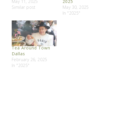
May 11, 2025
2025
Similar post
May 30, 2025
In "2025"
Tea Around Town
Dallas
February 26, 2025
In "2025"