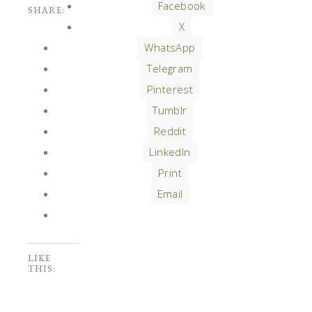
Facebook
SHARE:
X
WhatsApp
Telegram
Pinterest
Tumblr
Reddit
LinkedIn
Print
Email
LIKE
THIS: