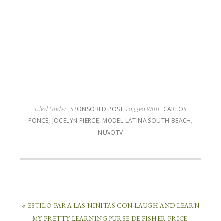
Filed Under:
SPONSORED POST
Tagged With:
CARLOS
PONCE
,
JOCELYN PIERCE
,
MODEL LATINA SOUTH BEACH
,
NUVOTV
« ESTILO PARA LAS NIÑITAS CON LAUGH AND LEARN
MY PRETTY LEARNING PURSE DE FISHER PRICE.