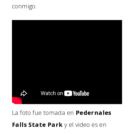
conmigo.
La foto fue tomada en
Pedernales
Falls State Park
y el video es en