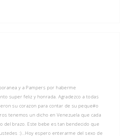
mporanea y a Pampers por haberme
nto super feliz y honrada. Agradezco a todas
rieron su corazon para contar de su peque#o
otros tenemos un dicho en Venezuela que cada
o del brazo. Este bebe es tan bendecido que
a ustedes :)…Hoy espero enterarme del sexo de