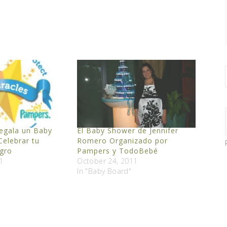
egala un Baby
El Baby Shower de Jennifer
elebrar tu
Romero Organizado por
gro
Pampers y TodoBebé
1
October 24, 2011
In "Baby Board"