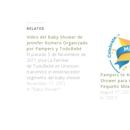
RELATED
Video del Baby Shower de
Jennifer Romero Organizado
por Pampers y TodoBebé
El pasado 5 de Noviembre de
2011 ¡Viva La Familia!
de TodoBebé en Univision
transmitió el enternecedor
Pampers te R
segmento del baby shower
Shower para C
organizado por Pampers para
November 11, 2011
Pequeño Mila
Jennifer Romero junto a la historia
In "Baby Shower"
August 17, 201
llena de amor y perseverancia de
In "2011"
su pequeño milagro. Tuve el gran
honor de ser parte de esta
maravillosa celebración y…