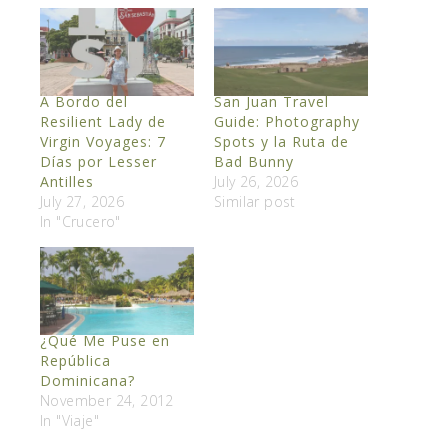
A Bordo del
San Juan Travel
Resilient Lady de
Guide: Photography
Virgin Voyages: 7
Spots y la Ruta de
Días por Lesser
Bad Bunny
Antilles
July 26, 2026
July 27, 2026
Similar post
In "Crucero"
¿Qué Me Puse en
República
Dominicana?
November 24, 2012
In "Viaje"