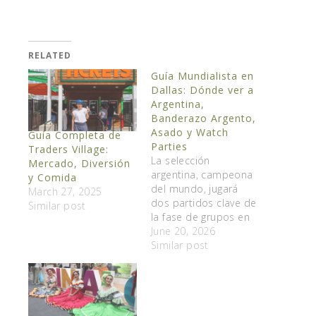
RELATED
Guía Mundialista en
Dallas: Dónde ver a
Argentina,
Banderazo Argento,
Asado y Watch
Guía Completa de
Parties
Traders Village:
La selección
Mercado, Diversión
argentina, campeona
y Comida
del mundo, jugará
March 27, 2025
dos partidos clave de
Similar post
la fase de grupos en
el norte de Texas y
June 20, 2026
Dallas está preparada
Similar post
para una invasión de
más de 100,000
hinchas. El Dallas
Stadium se encuentra
en Arlington, a solo 30