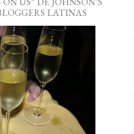
 ON US” DE JOHNSON’S
 BLOGGERS LATINAS