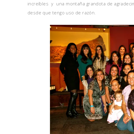
increíbles y una montaña grandota de agradeci
desde que tengo uso de razón.