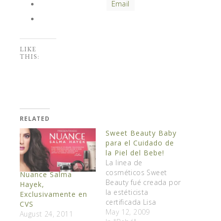
Email
LIKE
THIS:
RELATED
Sweet Beauty Baby
para el Cuidado de
la Piel del Bebe!
La linea de
cosméticos Sweet
Nuance Salma
Beauty fué creada por
Hayek,
la estéticista
Exclusivamente en
certificada Lisa
CVS
Françoise, quien
May 12, 2009
August 24, 2011