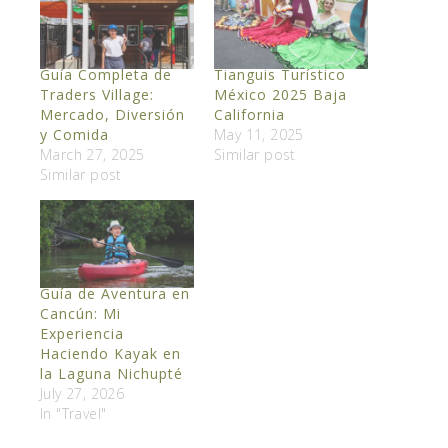
Guía Completa de
Tianguis Turístico
Traders Village:
México 2025 Baja
Mercado, Diversión
California
y Comida
May 11, 2025
March 27, 2025
Similar post
Similar post
Guía de Aventura en
Cancún: Mi
Experiencia
Haciendo Kayak en
la Laguna Nichupté
July 27, 2026
In "Travel"