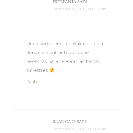
ESTEFANIA
SAYS
December 27, 2019 at 6:59 pm
Que suerte tener un Walmart cerca
donde encontrar todo lo que
necesitas para celebrar las fiestas
sin estrés
Reply
BLANCA D
SAYS
December 27, 2019 at 9:04 pm