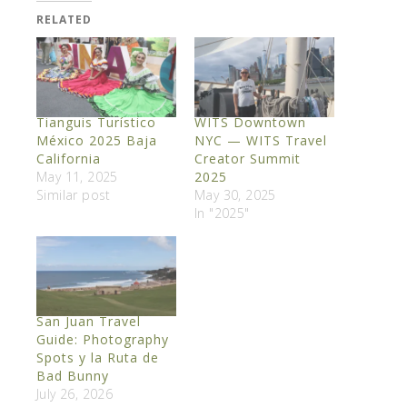
RELATED
Tianguis Turístico
WITS Downtown
México 2025 Baja
NYC — WITS Travel
California
Creator Summit
May 11, 2025
2025
Similar post
May 30, 2025
In "2025"
San Juan Travel
Guide: Photography
Spots y la Ruta de
Bad Bunny
July 26, 2026