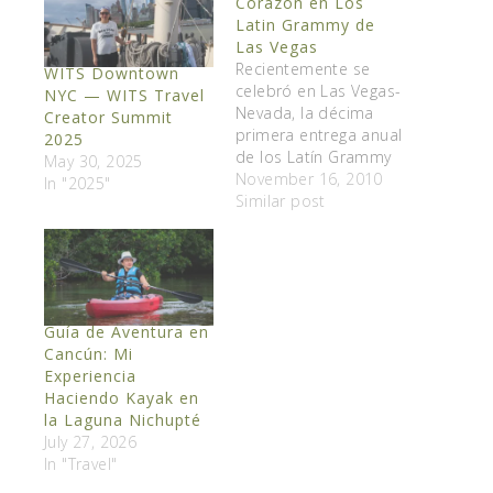
Corazón en Los
Latin Grammy de
Las Vegas
Recientemente se
WITS Downtown
celebró en Las Vegas-
NYC — WITS Travel
Nevada, la décima
Creator Summit
primera entrega anual
2025
de los Latín Grammy
May 30, 2025
a la Musica Latina, un
November 16, 2010
In "2025"
evento donde
Similar post
brillaron las estrellas y
se reconoció el
talento de muchas
voces maravillosas.
Todo esto también
Guía de Aventura en
sirvió de marco para
Cancún: Mi
ponerle un poco de
Experiencia
corazón a la campaña
Haciendo Kayak en
que…
la Laguna Nichupté
July 27, 2026
In "Travel"