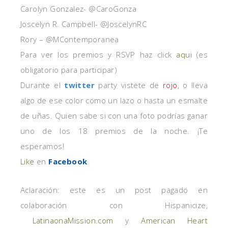
Carolyn Gonzalez- @CaroGonza
Joscelyn R. Campbell- @JoscelynRC
Rory – @MContemporanea
Para ver los premios y RSVP haz click
aqui
(es
obligatorio para participar)
Durante el
twitter
party vistete de
rojo
, o lleva
algo de ese color como un lazo o hasta un esmalte
de uñas. Quien sabe si con una foto podrías ganar
uno de los 18 premios de la noche. ¡Te
esperamos!
Like
en
Facebook
Aclaración: este es un post pagado en
colaboración con Hispanicize,
LatinaonaMission.com
y
American Heart