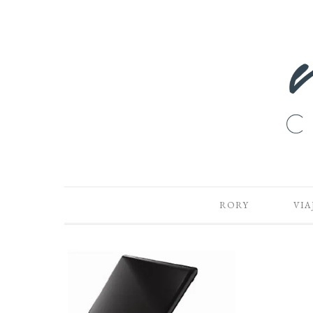
RORY
VIA